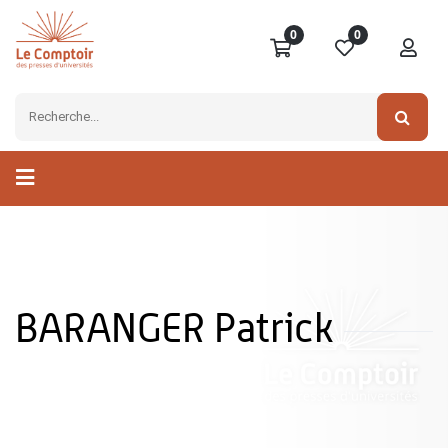
0
0
BARANGER Patrick