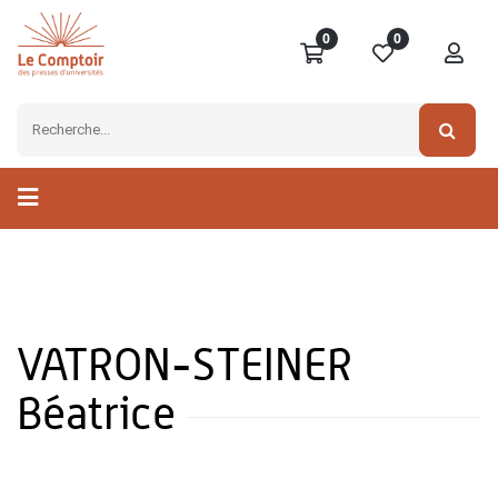
0
0
VATRON-STEINER
Béatrice