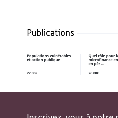
Publications
Populations vulnérables
Quel rôle pour l
et action publique
microfinance e
en pér ...
22.00€
26.00€
Inscrivez-vous à notre 