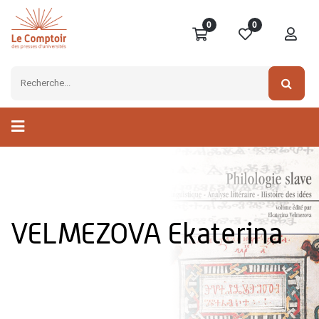
0
0
VELMEZOVA Ekaterina