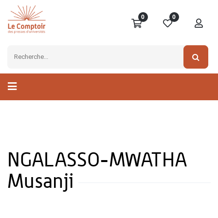
0
0
NGALASSO-MWATHA
Musanji