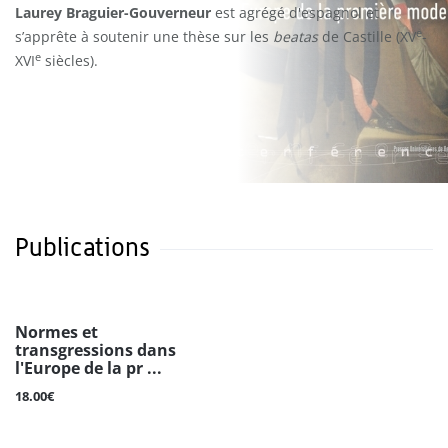
Laurey Braguier-Gouverneur
est agrégé d'espagnol et
e
s’apprête à soutenir une thèse sur les
beatas
de Castille (XV
-
e
XVI
siècles).
Publications
Normes et
transgressions dans
l'Europe de la pr ...
18.00€