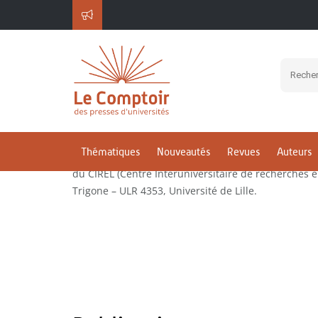
VERMELLE Marie
Thématiques
Nouveautés
Revues
Auteurs
Marie-Christine Vermelle est maîtresse de confére
du CIREL (Centre Interuniversitaire de recherches e
Trigone – ULR 4353, Université de Lille.