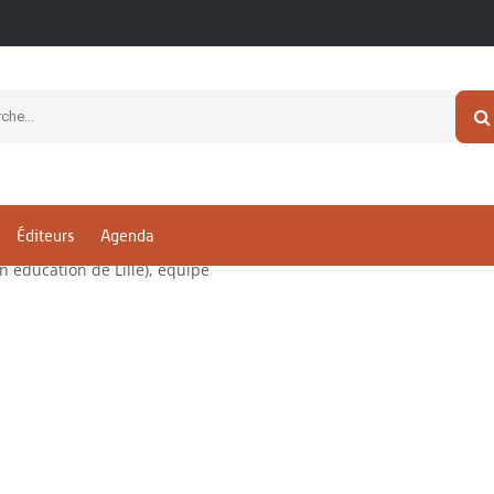
-Christine
Éditeurs
Agenda
nces en sociologie et membre
n éducation de Lille), équipe