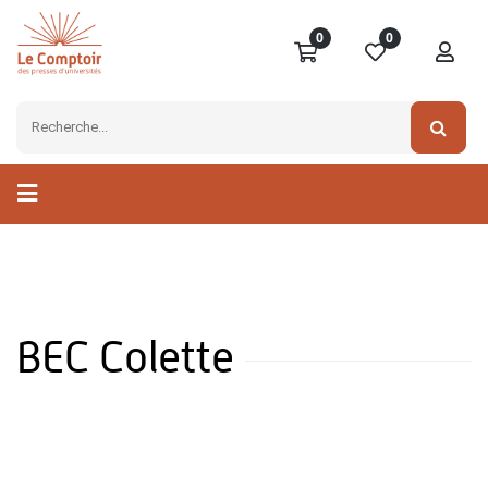
0
0
BEC Colette