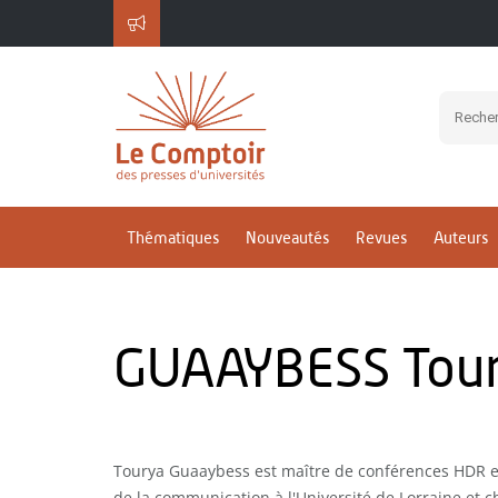
Thématiques
Nouveautés
Revues
Auteurs
GUAAYBESS Tou
Tourya Guaaybess est maître de conférences HDR en
de la communication à l'Université de Lorraine et