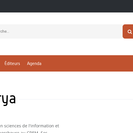
Éditeurs
Agenda
rya
 sciences de l'information et
 chercheure au CREM. Ses