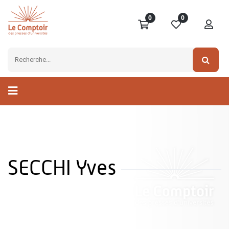
0
0
SECCHI Yves