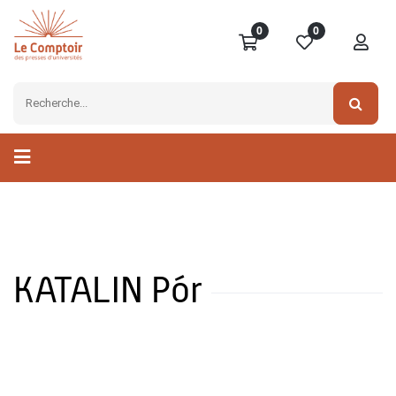
0
0
KATALIN Pór