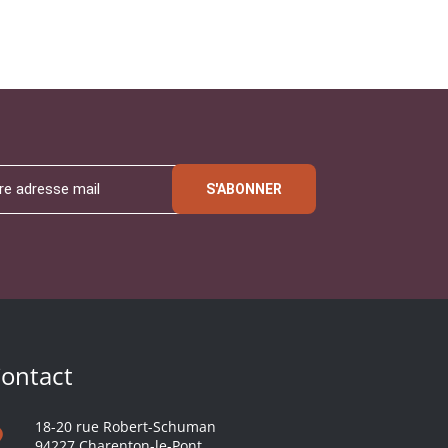
S'ABONNER
ontact
18-20 rue Robert-Schuman
94227 Charenton-le-Pont