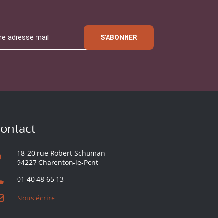
S'ABONNER
ontact
18-20 rue Robert-Schuman
94227 Charenton-le-Pont
01 40 48 65 13
Nous écrire