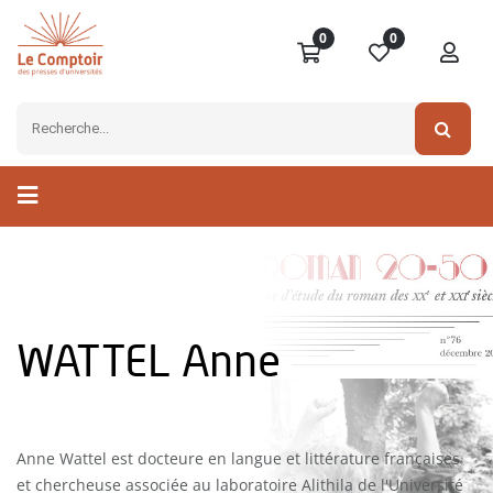
0
0
WATTEL Anne
Anne Wattel est docteure en langue et littérature françaises
et chercheuse associée au laboratoire Alithila de l'Université