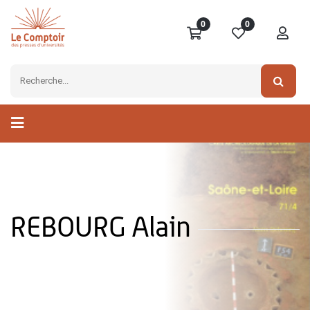
0
0
REBOURG Alain