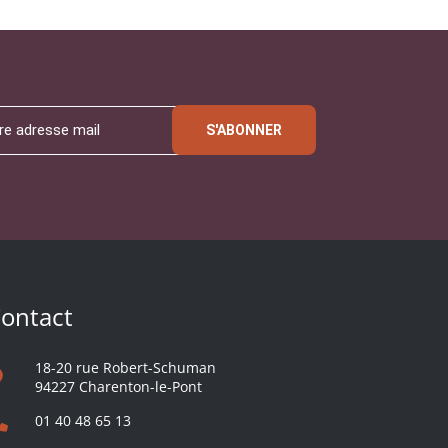
S'ABONNER
ontact
18-20 rue Robert-Schuman
94227 Charenton-le-Pont
01 40 48 65 13