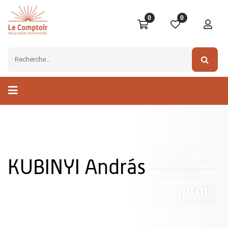
0
0
KUBINYI András