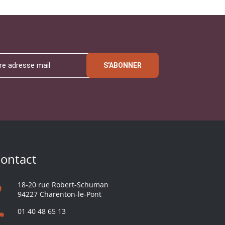
S'ABONNER
ontact
18-20 rue Robert-Schuman
94227 Charenton-le-Pont
01 40 48 65 13