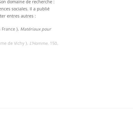
S. Son domaine de recherche :
ences sociales. Il a publié
ter entres autres :
n France },
Matériaux pour
gime de Vichy },
L’Homme
, 150,