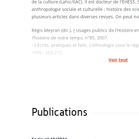
de la culture (Lahic/IIAC). Il est docteur de l'EHES
anthropologie sociale et culturelle ; histoire des sci
plusieurs articles dans diverses revues. On peut no
Régis Meyran (dir.), { Usages publics de l’Histoire e
l’histoire de notre temps
, n°85, 2007.
- { Écrits, pratiques et faits. L’ethnologie sous le ré
1999 : 203-212.
Voir tout
Publications