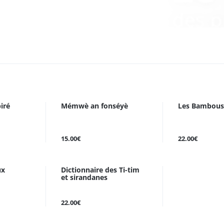
iré
Mémwè an fonséyè
Les Bambous
15.00€
22.00€
ux
Dictionnaire des Ti-tim
et sirandanes
22.00€