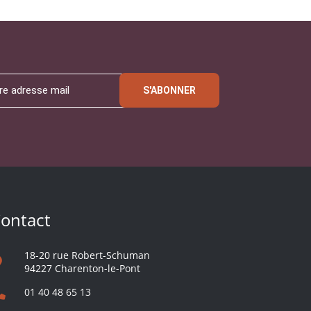
S'ABONNER
ontact
18-20 rue Robert-Schuman
94227 Charenton-le-Pont
01 40 48 65 13