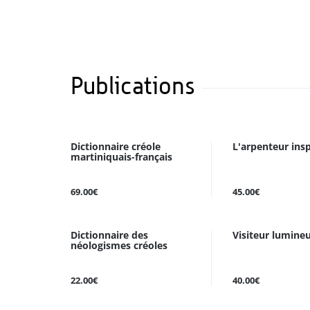
Publications
Dictionnaire créole
L'arpenteur insp
martiniquais-français
69.00€
45.00€
Dictionnaire des
Visiteur lumine
néologismes créoles
22.00€
40.00€