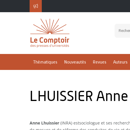
Thématiques
Nouveautés
Revues
Auteurs
LHUISSIER Anne
Anne Lhuissier
(INRA) estsociologue et ses recherch
de mesure et de réforme des conduites de vie et de