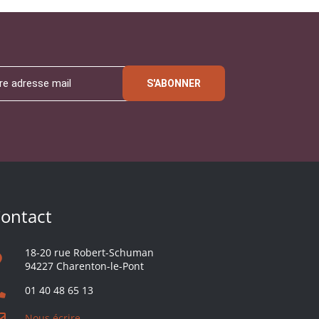
S'ABONNER
ontact
18-20 rue Robert-Schuman
94227 Charenton-le-Pont
01 40 48 65 13
Nous écrire