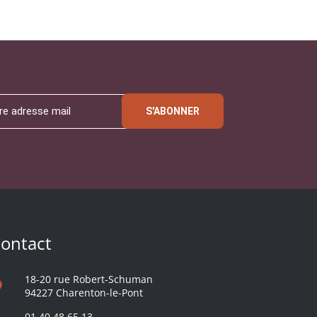
S'ABONNER
ontact
18-20 rue Robert-Schuman
94227 Charenton-le-Pont
01 40 48 65 13