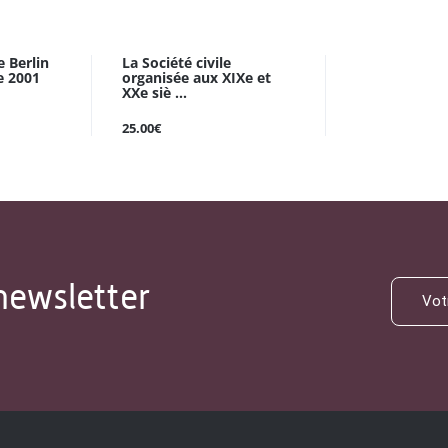
 Berlin
La Société civile
e 2001
organisée aux XIXe et
XXe siè ...
25.00€
newsletter