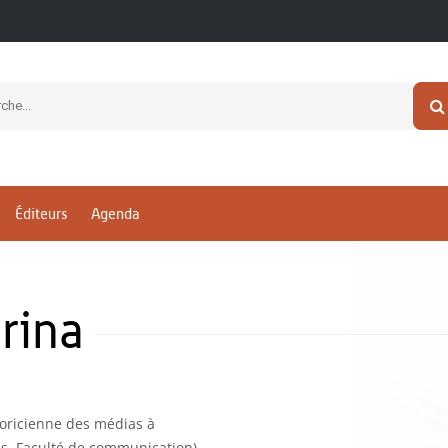
Éditeurs
Agenda
rina
oricienne des médias à
as, Faculté de communication).