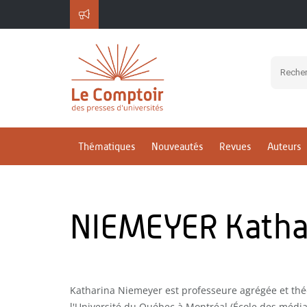
Thématiques
Nouveautés
Revues
Auteurs
NIEMEYER Katha
Katharina Niemeyer est professeure agrégée et thé
l'Université du Québec à Montréal (École des médi