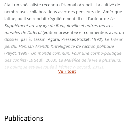
était un spécialiste reconnu d’Hannah Arendt. Il a cultivé de
nombreuses collaborations avec des penseurs de l’Amérique
latine, où il se rendait régulièrement. Il est l’auteur de
Le
Supplément au voyage de Bougainville et autres œuvres
morales de Diderot
(édition présentée et commentée, avec un
dossier, par É. Tassin, Agora, Presses Pocket, 1992),
Le Trésor
perdu. Hannah Arendt, l’intelligence de l’action politique
(Payot, 1999),
Un monde commun. Pour une cosmo-politique
des conflits
(Le Seuil, 2003),
Le Maléfice de la vie à plusieurs.
La politique est-ellevouée à l’échec ?
(Bayard, 2012).
Voir tout
Publications