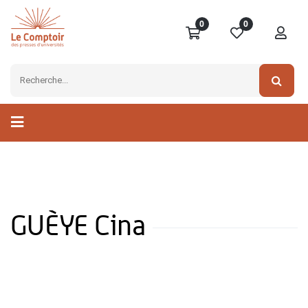
0
0
GUÈYE Cina