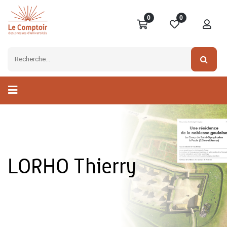
0
0
LORHO Thierry