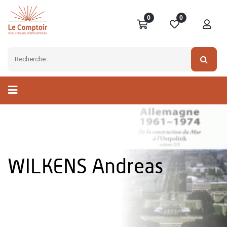
0
0
WILKENS Andreas