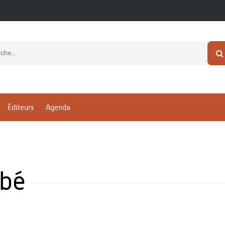
Éditeurs
Agenda
bbé