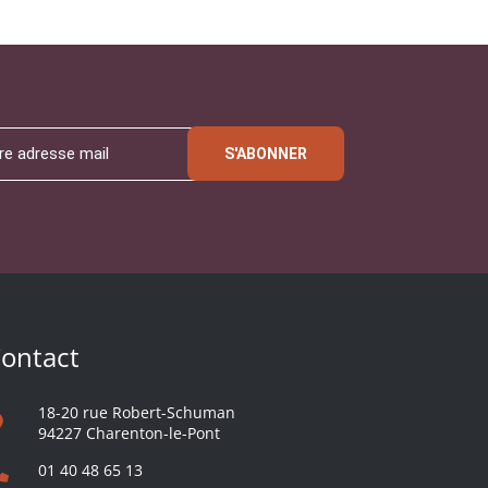
S'ABONNER
ontact
18-20 rue Robert-Schuman
94227 Charenton-le-Pont
01 40 48 65 13