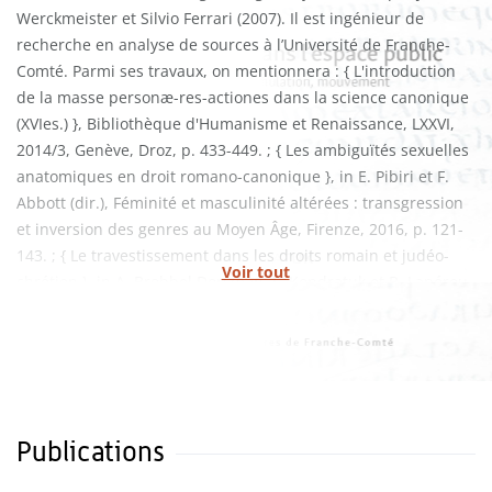
Werckmeister et Silvio Ferrari (2007). Il est ingénieur de
recherche en analyse de sources à l’Université de Franche-
Comté. Parmi ses travaux, on mentionnera : { L'introduction
de la masse personæ-res-actiones dans la science canonique
(XVIes.) }, Bibliothèque d'Humanisme et Renaissance, LXXVI,
2014/3, Genève, Droz, p. 433-449. ; { Les ambiguïtés sexuelles
anatomiques en droit romano-canonique }, in E. Pibiri et F.
Abbott (dir.), Féminité et masculinité altérées : transgression
et inversion des genres au Moyen Âge, Firenze, 2016, p. 121-
143. ; { Le travestissement dans les droits romain et judéo-
Voir tout
chrétien }, in A. Brobbel Dorsman, L. Kondratuk et B. Lapérou-
Scheneider (dir.), Genre, famille et vulnérabi-lité, L’Harmattan,
2017, p. 51-64.
Publications