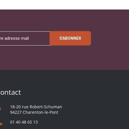
S'ABONNER
ontact
18-20 rue Robert-Schuman
94227 Charenton-le-Pont
01 40 48 65 13