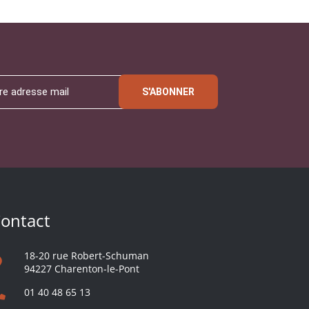
S'ABONNER
ontact
18-20 rue Robert-Schuman
94227 Charenton-le-Pont
01 40 48 65 13