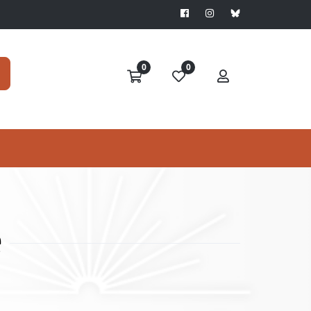
0
0
e