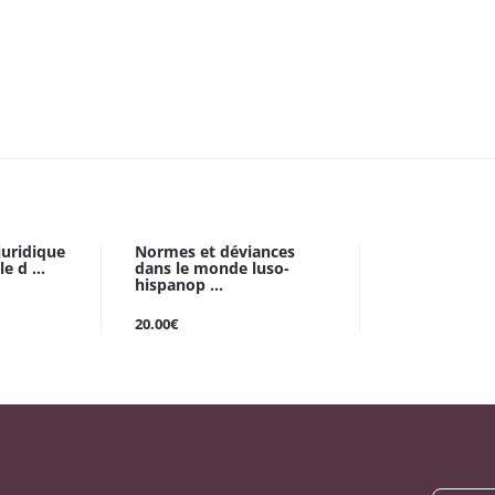
juridique
Normes et déviances
e d ...
dans le monde luso-
hispanop ...
20.00€