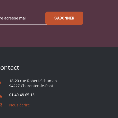
S'ABONNER
ontact
18-20 rue Robert-Schuman
94227 Charenton-le-Pont
01 40 48 65 13
Nous écrire