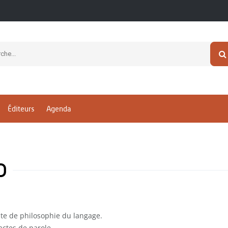
Éditeurs
Agenda
o
te de philosophie du langage.
 actes de parole.