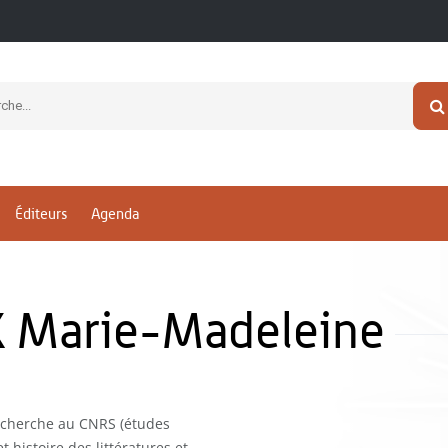
Éditeurs
Agenda
Marie-Madeleine
echerche au CNRS (études
t histoire des littératures et