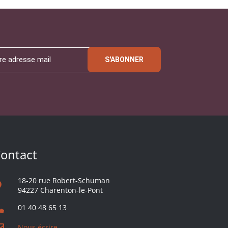
S'ABONNER
ontact
18-20 rue Robert-Schuman
94227 Charenton-le-Pont
01 40 48 65 13
Nous écrire