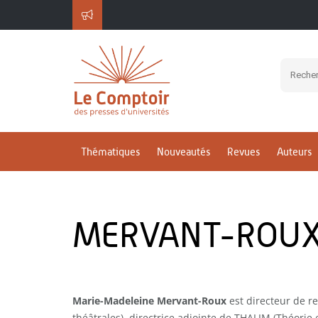
Thématiques
Nouveautés
Revues
Auteurs
MERVANT-ROUX 
Marie-Madeleine Mervant-Roux
est directeur de r
théâtrales), directrice adjointe de THALIM (Théorie e