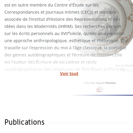
est en outre membre du Centre d'Étude sur les
Correspondances et Journaux Intimes (CECJI) et membre
associée de l’Institut d’Histoire des Représentations et des
Idées dans les Modernités (IHRIM). Ses recherches portent
e
sur les écrits person­nels au XVII
siècle, qu’elle analyse selon
une approche anthropo­logique, esthétique et rhétorique. Elle
travaille sur l’expression du moi à l’âge classique, la poétique
des genres autobiographiques et l’écriture de l’histoire.Elle
est l’auteur de
L’Écriture de soi
.
Lettres et récits
autobiographiques des religieuses de Port-Royal
, préface de
Voir tout
Ph. Sellier, H. Champion, 2012 (rééd. 2015). Elle a aussi dirigé
et contribué à deux ouvrages sur l’entretien:
L’Entretien au
e
XVII
siècle
, préface de B.Beugnot, Classiques Garnier, 2018,
e
suivi de
L’entretien du XVIII
siècle à nos jours
, Classiques
Garnier, 2021.
Publications