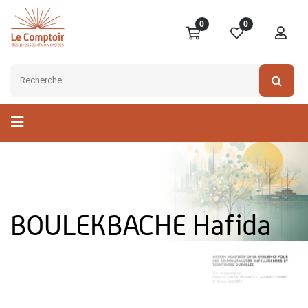
0
0
BOULEKBACHE Hafida