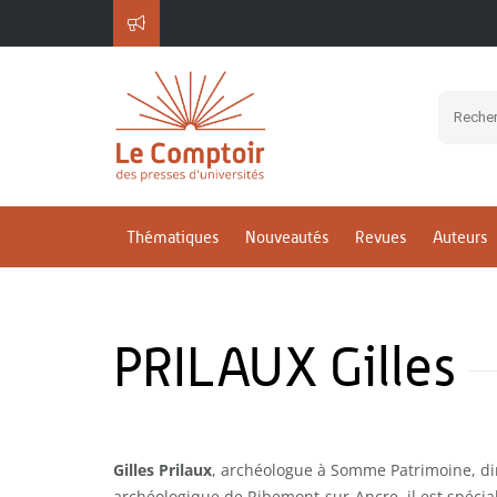
Thématiques
Nouveautés
Revues
Auteurs
PRILAUX Gilles
Gilles Prilaux
, archéologue à Somme Patrimoine, di
archéologique de Ribemont-sur-Ancre, il est spécial