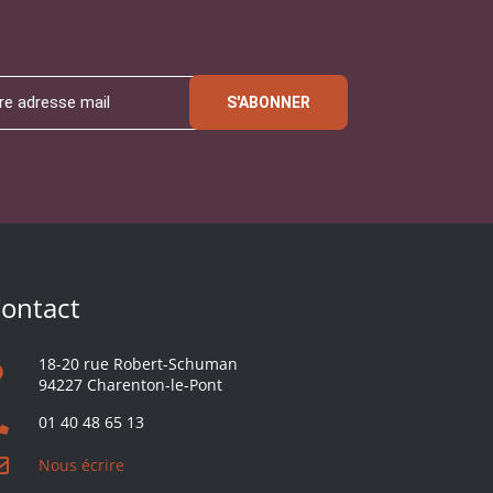
S'ABONNER
ontact
18-20 rue Robert-Schuman
94227 Charenton-le-Pont
01 40 48 65 13
Nous écrire