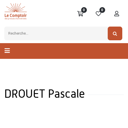
0
0
DROUET Pascale