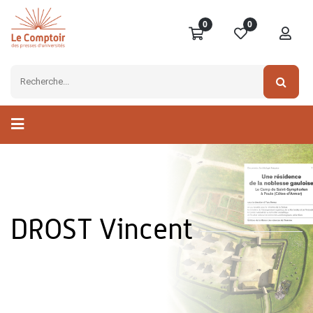
0
0
DROST Vincent