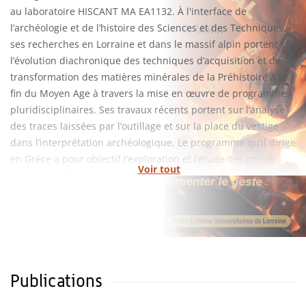
au laboratoire HISCANT MA EA1132. À l'interface de
l’archéologie et de l’histoire des Sciences et des Techniques,
ses recherches en Lorraine et dans le massif alpin portent sur
l’évolution diachronique des techniques d’acquisition et de
transformation des matières minérales de la Préhistoire à la
fin du Moyen Age à travers la mise en œuvre de programmes
pluridisciplinaires. Ses travaux récents portent sur l’analyse
des traces laissées par l’outillage et sur la place du vestige
dans l’interprétation archéologique. Le programme qu’il dirige
en Grèce a pour objectif l’exploration et l’étude des mines
Voir tout
d’argent et de cuivre parmi les plus anciennes du monde
égéen. Spécialiste en archéologie des techniques, ses
recherches s’orientent vers l’étude des anthroposystèmes : les
rapports étroits entre ressources minérales, peuplements et
territoires. Dans le massif alpin, ses travaux sur les sources
salées ont permis de mettre au jour parmi les plus anciens
témoins d’exploitation du sel en Europe (6 000 B.C.).
Publications