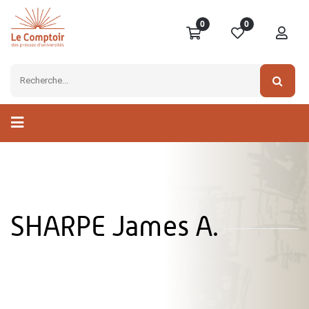
0
0
SHARPE James A.