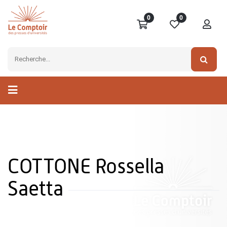
0
0
COTTONE Rossella
Saetta