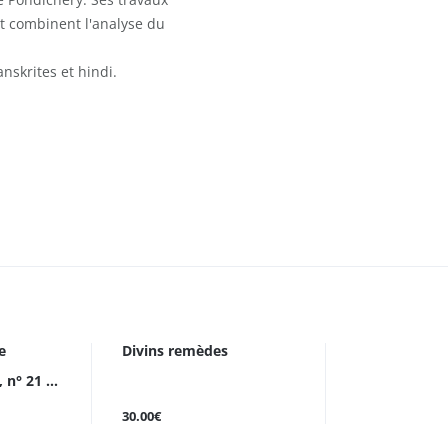
et combinent l'analyse du
nskrites et hindi.
e
Divins remèdes
n° 21 ...
30.00€