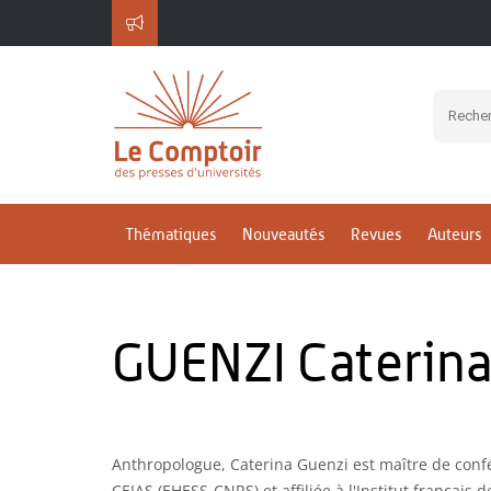
Thématiques
Nouveautés
Revues
Auteurs
GUENZI Caterin
Anthropologue, Caterina Guenzi est maître de con
CEIAS (EHESS-CNRS) et affiliée à l'Institut français 