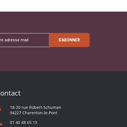
S'ABONNER
ontact
18-20 rue Robert-Schuman
94227 Charenton-le-Pont
01 40 48 65 13