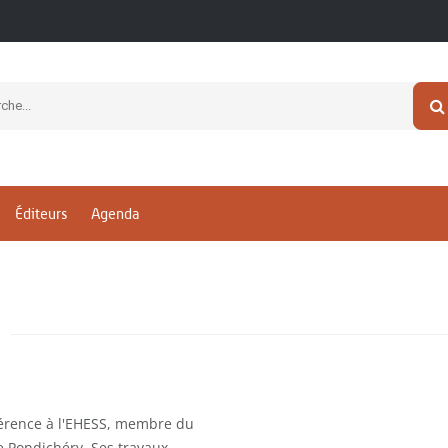
Éditeurs
Agenda
a
férence à l'EHESS, membre du
de Pondichéry. Ses travaux