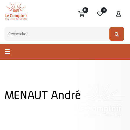
0
0
MENAUT André