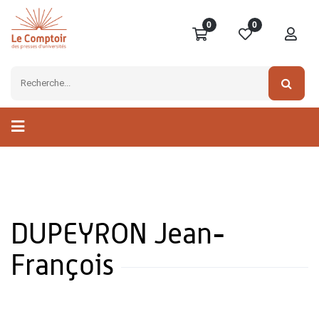
0
0
DUPEYRON Jean-
François