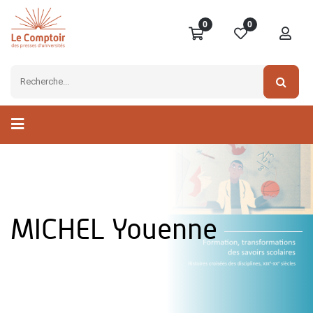
0
0
MICHEL Youenne