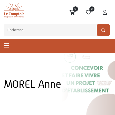
0
0
MOREL Anne