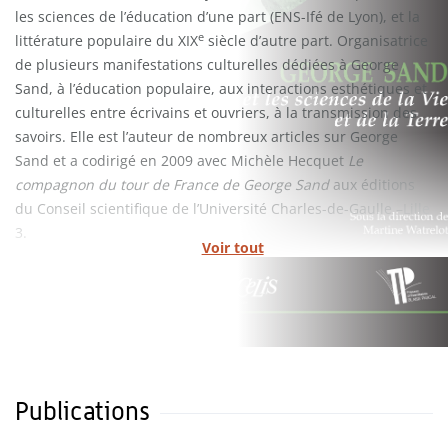
les sciences de l’éducation d’une part (ENS-Ifé de Lyon), et la
e
littérature populaire du XIX
siècle d’autre part. Organisatrice
de plusieurs manifestations culturelles dédiées à George
Sand, à l’éducation populaire, aux interactions esthétiques et
culturelles entre écrivains et ouvriers, à la transmission des
savoirs. Elle est l’auteur de nombreux articles sur George
Sand et a codirigé en 2009 avec Michèle Hecquet
Le
compagnon du tour de France de George Sand
aux éditions
du Conseil scientifique de l’Université Charles-de-Gaulle –Lille
3.
Voir tout
Publications