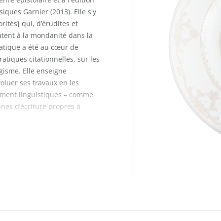
siques Garnier (2013). Elle s'y
ités} qui, d’érudites et
matent à la mondanité dans la
atique a été au cœur de
ratiques citationnelles, sur les
gisme. Elle enseigne
voluer ses travaux en les
­ment linguistiques – comme
ines d’écriture propres à