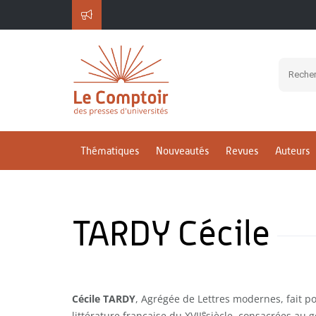
Thématiques
Nouveautés
Revues
Auteurs
TARDY Cécile
Cécile TARDY
, Agrégée de Lettres modernes, fait po
e
littérature française du XVII
siècle, consacrées au ge